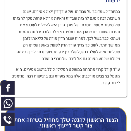
יבשות
במיוחד כשמדובר על עבודתו של עורך דין ייצוג אסירים, ישנה
חשיבות רבה אמנם להצגת עובדות וראיות אך לא פחות מכך להצגתו
של סיפור אנושי. מטרתו של עורך הדין היא להצליח לשכנע את
וועדת השחרורים שאכן אותו אסיר ראוי לקבלת הזדמנות נוספת
ושהוא כבר בשל לכך, למרות שגזר הדין מורה על כליאתו לזמן
ממושך יותר. לשם כך צריך עורך הדין לפעול באופן שאינו רק
שכלתני אלא לשלב רגש, לשלב בין ידע מקצועי נרחב לבין כריזמה
ויכולת שכנוע הפונה גם אל ליבם של חברי הוועדה.
עו"ד קורל קרוז מתמחה במשפט הפלילי, כולל בייצוג אסירים. הוא
מטפל במצבים מורכבים אלה במקצועיות וגם ברגישות רבה. מוזמנים
ליצור קשר.
הצעד הראשון להגנה שלך מתחיל בשיחה אחת.
צור קשר לייעוץ ראשוני.