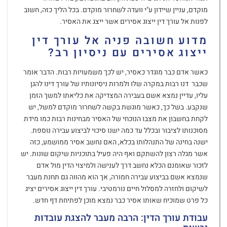
מוקדם, עניין שיידון ע"י וועדה לשחרור מוקדם. בכל הליך כזה, חשוב
לפנות אל עורך דין ייצוג אסירים אשר ייצג את האסיר.
מדוע חשובה פניה אל עורך דין
ייצוג אסירים עם ניסיון רב?
כאשר אדם כבר מוגדר כאסיר, יש לכך משמעויות רבות. הדבר אומר
שכבר דנו רבות במקרה שלו ולמרות ניסיונותיו של עורך דינו להגן
עליו, עדיין נמצא אשם בעבירה המצדיקה את כליאתו למשך הזמן
שנקבע. בשל כך, כאשר מוגשת בקשה לשחרור מוקדם למשל, יש
לקחת בחשבון את מצבו הנוכחי של האסיר מבחינות רבות כמו מידת
מסוכנותו לציבור ובכלל עד כמה ישנו סיכוי לביצוע עבירה נוספת.
ישנה בחינה של התנהלותו בכלא, האם נחשב אסיר ממושמע, כזה
אשר מגלה רצון להשתקם ואף היה פעיל בתוכניות שיקום שונות. יש
לזכור שאומנם הכלא נחשב דרך לענישה ולמיצוי הדין מול אדם
שנמצא אשם בביצוע עבירה חמורה, אך הוא מהווה גם תחנת מעבר
לשיקום ולחזרה למסלול חיים נורמטיבי. עורך דין ייצוג אסירים יציג
כל פרט שמוכיח שאותו אסיר כבר נמצא מוכן לפתיחת דף חדש.
עבודת עורך הדין: הרבה מעבר להצגת עובדות