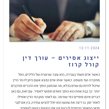
12.11.2024
ייצוג אסירים – עורך דין
קורל קרוז
כאשר אדם חשוד בעבירה, הוא עובר שרשרת של הליכים, החל
מחקירה ועד משפט. כאשר אותו אדם נמצא אשם ניתן לו גזר הדין
שיכול להיות גם שנים בכלא, מה שכמובן הופך את הדברים מורכבים
יותר. כך בבת אחת הוא הופך מאדם חופשי לאסיר. עם זאת, גם כאן
דברים אינם סופיים כפי שנדמה. גם לאחר מתן גזר הדין ואפילו
לאחר זמן בו ריצה את עונשו הוא יוכל להגיש עתירה, בין אם לגבי
תנאי המאסר הניתנים לו כעת והן אם בהגשת בקשה לשחרור