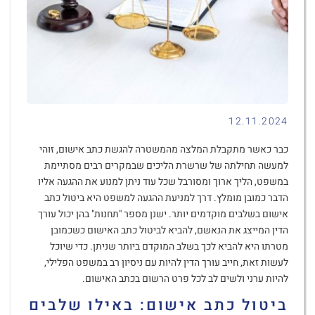
12.11.2024
כבר כאשר מתקבלת המלצה מהמשטרה להגשת כתב אישום, זוהי
למעשה תחילתה של שרשרת הליכים שבמקרים רבים מסתיימת
במשפט, הליך ארוך ומסורבל שכל עוד ניתן למנוע את ההגעה אליו
הדבר כמובן מומלץ. דרך למניעת ההגעה למשפט היא ביטול כתב
אישום בשלבים מוקדמים יותר. ישנן מספר "תחנות" בהן יכול עורך
הדין המייצג את הנאשם, להביא לביטול כתב האישום כשכמובן
מטרתו היא להביא לכך בשלב המוקדם ביותר שניתן. כדי שיוכל
לעשות זאת, חייב עורך הדין להיות עם ניסיון רב במשפט הפלילי,
להיות ערני ולשים לב לכל פרט הרשום בכתב האישום.
ביטול כתב אישום: באילו שלבים