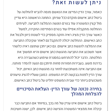
ניתן לעשות זאת?
כאמור, עורך הדין המייצג את הנאשם מנסה להביא להחלטה על
ביטול כתב אישום מוקדם ככל שניתן. התחנה הראשונה היא עדיין
מול קצין המשטרה עוד בטרם הוגשה ההמלצה לתביעה. לעיתים
ההחלטה מתקבלת אפילו עוד בטרם הסתיימה החקירה, למשל
כאשר עורך הדין מציג ראיה חזקה מספיק כדי לשנות כיוון ולבטל את
כתב האישום. ההחלטה יכולה להתקבל גם לאחר שקיבלה התביעה
את ההמלצה להגשת כתב אישום. גם כאן יתכן שתוצג ראיה כלשהי
אשר תשכנע את התביעה מהגשת כתב אישום והיא תמשוך את
החלטתה. הדבר יכול להתרחש במסגרת שימוע כשהעבירה היא
בדרגת פשע. בעבירות חמורות פחות תיתכן גם הגעה להסדר מותנה.
אם התביעה אינה משתכנעת לחזור בה מהגשת כתב האיום, יכול
עורך הדין לפנות בבקשה לבית המשפט. כמובן שעליו להציג טיעונים
משכנעים ביותר כדי שבית המשפט יחליט על ביטול כתב האישום.
בחירה נכונה של עורך הדין- העלאת הסיכויים
להצלחת המהלך
ביטול כתב אישום אינו עניין של מה בכך, במיוחד אם התביעה כבר
קיבלה את ממצאי המשטרה והגישה כתב אישום. לכן, ישנה חשיבות