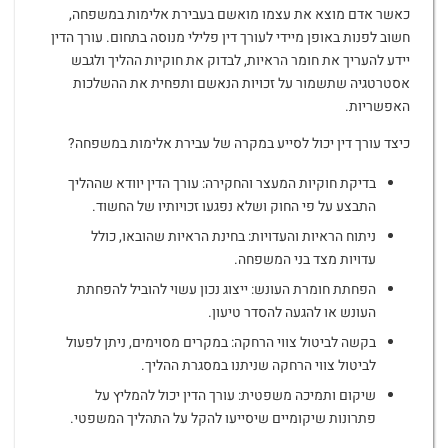
כאשר אדם מוצא את עצמו מואשם בעבירת אלימות במשפחה,
חשוב לפנות באופן מיידי לעורך דין פלילי מנוסה בתחום. עורך הדין
יידע להעריך את חומר הראיות, לבדוק את חוקיות ההליך ולגבש
אסטרטגיה שתשמור על זכויות הנאשם ותפחית את ההשלכות
האפשריות.
כיצד עורך דין יכול לסייע במקרה של עבירת אלימות במשפחה?
בדיקת חוקיות המעצר והחקירה: עורך הדין יוודא שההליך
התבצע על פי החוק ושלא נפגעו זכויותיו של החשוד.
ניתוח הראיות והעדויות: בחינת הראיות שהובאו, כולל
עדויות מצד בני המשפחה.
הפחתת חומרת העונש: ייצוג נכון עשוי להוביל להפחתת
העונש או להגעה להסדר טיעון.
בקשה לביטול צווי הרחקה: במקרים מסוימים, ניתן לפעול
לביטול צווי הרחקה שניתנו במסגרת ההליך.
שיקום ותמיכה משפטית: עורך הדין יכול להמליץ על
פתרונות שיקומיים שיסייעו להקל על התהליך המשפטי.