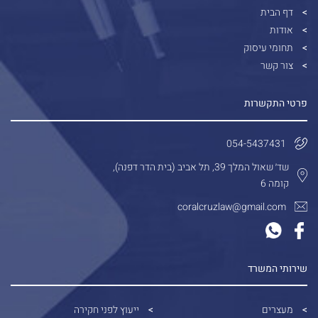
דף הבית
אודות
תחומי עיסוק
צור קשר
פרטי התקשרות
054-5437431
שד׳ שאול המלך 39, תל אביב (בית הדר דפנה),
קומה 6
coralcruzlaw@gmail.com
שירותי המשרד
מעצרים
ייעוץ לפני חקירה