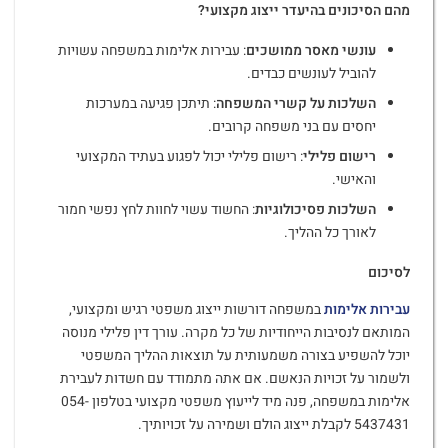
מהם הסיכונים בהיעדר ייצוג מקצועי
?
עונשי מאסר ממושכים
: עבירות אלימות במשפחה עשויות
להוביל לעונשים כבדים.
השלכות על קשרי המשפחה
: תיתכן פגיעה במערכות
יחסים עם בני משפחה קרובים.
רישום פלילי
: רישום פלילי יכול לפגוע בעתיד המקצועי
והאישי.
השלכות פסיכולוגיות
: החשוד עשוי לחוות לחץ נפשי חמור
לאורך כל ההליך.
לסיכום
עבירות אלימות
במשפחה דורשות ייצוג משפטי רגיש ומקצועי,
המותאם לנסיבות הייחודיות של כל מקרה. עורך דין פלילי מנוסה
יוכל להשפיע בצורה משמעותית על תוצאות ההליך המשפטי
ולשמור על זכויות הנאשם. אם אתה מתמודד עם חשדות לעבירת
אלימות במשפחה, פנה מיד לייעוץ משפטי מקצועי בטלפון 054-
5437431 לקבלת ייצוג הולם ושמירה על זכויותיך.