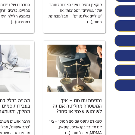
קוקאין נתפס בעיני הציבור כחומר
הנוכחות של ניידות,
של "עשירים", "מסיבות", או
סמויים, כלבים וזרק
"שוליים אלגנטיים" – אבל מבחינת
באמצע הלילה היא ל
החוק,(...)
במסיבות(...)
נתפסת עם סם – איך
מה זה בכלל כת
המשטרה מחליטה אם זה
בעבירות סמים –
לשימוש עצמי או סחר?
תהליך, ומשמעו
כשאדם נתפס עם סם מסוכן – בין
הרבה אנשים משתמ
אם מדובר בקנאביס, קוקאין,
"כתב אישום", אבל 
MDMA, או כל חומר(...)
מבינים מה המשמע