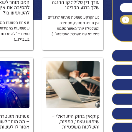
עורך דין פלילי: קו ההגנה
האם מותר לשא
שלך ברגע הקריטי
למסיבה אם אין 
להשתמש בו?
כשהקרקע נשמטת מתחת לרגליים
זו אחת הטענות הנפו
אין חוויה מנתקת, מפחידה
שנשמעות בחקירות 
ומטלטלת יותר מאשר מפגש
סמים – "לא תכננתי 
פתאומי עם מערכת האכיפה(...)
בשביל(...)
קוקאין בחוק הישראלי –
פשיטה משטרתי
שימוש עצמי, כמויות,
– מה מותר לשו
והשלכות משפטיות
אסור לו לעשות