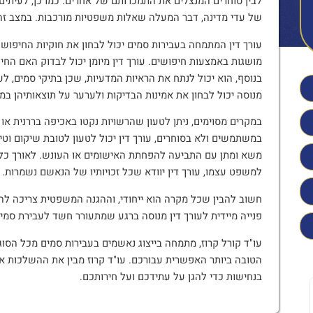
לבין סוחרים המנצלים את התמכרותם של אחרים. כמו כן, לעיתים 
של עדי מדינה, דבר המעלה שאלות משפטיות מורכבות. במצב זה, 
עורך דין המתמחה בעבירות סמים יכול לבחון את חוקיות החיפוש 
מושגות באמצעות חיפושים. עורך דין מיומן יכול לבדוק האם החי
בנוסף, הוא יכול לנתח את הראיות המדעיות, שכן בתיקי סמים, לע
מנוסה יכול לבחון את אמינות הבדיקות ולערער על תוצאותיהן במי
במקרים מסוימים, ניתן לטעון שהרשויות נקטו באכיפה בררנית או 
במשתמשים ולא בסוחרים, עורך דין יכול לטעון לטובת שיקום וטיפ
משא ומתן עם התביעה להפחתת האישומים או העונש. לאורך כל 
למשפט עצמו, עורך דין יוודא שכל זכויותיו של הנאשם נשמרות.
חשוב להבין שכל מקרה הוא ייחודי, וההגנה המשפטית צריכה להי
פנייה מיידית לעורך דין מנוסה ברגע שמתעורר חשד לעבירת סמים 
עו"ד קורל קרוז, מתמחה בייצוג נאשמים בעבירות סמים מכל הסוגי
הטובה ביותר האפשרית עבורכם. עו"ד קרוז מבין את ההשלכות א
בנחישות כדי להגן על עתידכם ועל חירותכם.