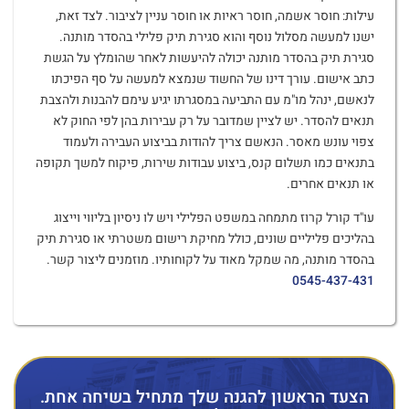
עילות: חוסר אשמה, חוסר ראיות או חוסר עניין לציבור. לצד זאת,
ישנו למעשה מסלול נוסף והוא סגירת תיק פלילי בהסדר מותנה.
סגירת תיק בהסדר מותנה יכולה להיעשות לאחר שהומלץ על הגשת
כתב אישום. עורך דינו של החשוד שנמצא למעשה על סף הפיכתו
לנאשם, ינהל מו"מ עם התביעה במסגרתו יגיע עימם להבנות ולהצבת
תנאים להסדר. יש לציין שמדובר על רק עבירות בהן לפי החוק לא
צפוי עונש מאסר. הנאשם צריך להודות בביצוע העבירה ולעמוד
בתנאים כמו תשלום קנס, ביצוע עבודות שירות, פיקוח למשך תקופה
או תנאים אחרים.
עו"ד קורל קרוז מתמחה במשפט הפלילי ויש לו ניסיון בליווי וייצוג
בהליכים פליליים שונים, כולל מחיקת רישום משטרתי או סגירת תיק
בהסדר מותנה, מה שמקל מאוד על לקוחותיו. מוזמנים ליצור קשר.
0545-437-431
הצעד הראשון להגנה שלך מתחיל בשיחה אחת.