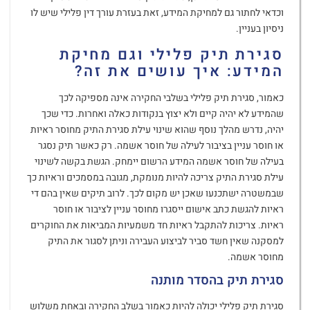
וכדאי לחתור גם למחיקת המידע, זאת בעזרת עורך דין פלילי שיש לו
ניסיון בעניין.
סגירת תיק פלילי וגם מחיקת
המידע: איך עושים את זה?
כאמור, סגירת תיק פלילי בשלבי החקירה אינה מספיקה לכך
שהמידע לא יהיה קיים ולא יצוץ בנקודות כאלה ואחרות. כדי שכך
יהיה, נדרש מהלך נוסף שהוא שינוי עילת סגירת התיק מחוסר ראיות
או חוסר עניין בציבור לעילה של חוסר אשמה. רק כאשר תיק נסגר
בעילה של חוסר אשמה המידע הרשום יימחק. הגשת בקשה לשינוי
עילת סגירת התיק צריכה להיות מנומקת, מגובה במסמכים וראיות כך
שבמשטרה ישתכנעו שאכן יש מקום לכך. לרוב תיקים שאין בהם די
ראיות להגשת כתב אישום ייסגרו מחוסר עניין לציבור או חוסר
ראיות. צריכות להתקבל ראיות חד משמעיות המביאות את החוקרים
למסקנה שאין חשד סביר לביצוע העבירה וניתן לסגור את התיק
מחוסר אשמה.
סגירת תיק בהסדר מותנה
סגירת תיק פלילי יכולה להיות כאמור בשלב החקירה ובאחת משלוש