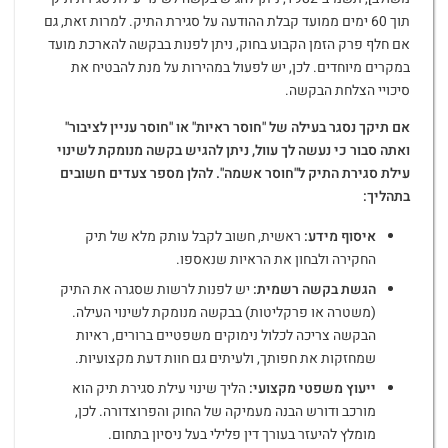
תוך 60 ימים ממועד קבלת ההודעה על סגירת התיק. למרות זאת, גם
אם חלף פרק הזמן הקבוע בחוק, ניתן לפנות בבקשה להארכת מועד
במקרים מיוחדים. לכן, יש לפעול במהירות על מנת להבטיח את
סיכויי הצלחת הבקשה.
אם תיקך נסגר בעילה של "חוסר ראיות" או "חוסר עניין לציבור"
ואתה סבור כי נעשה לך עוול, ניתן להגיש בקשה מנומקת לשינוי
עילת סגירת התיק ל"חוסר אשמה". להלן מספר צעדים חשובים
בתהליך
:
איסוף מידע
:
ראשית, חשוב לקבל עותק מלא של תיק
החקירה ולבחון את הראיות שנאספו.
הגשת בקשה רשמית
:
יש לפנות לרשות שסגרה את התיק
(משטרה או פרקליטות) בבקשה מנומקת לשינוי העילה.
הבקשה צריכה לכלול נימוקים משפטיים ברורים, ראיות
שמחזקות את חפותך, ולעיתים גם חוות דעת מקצועיות.
ייעוץ משפטי מקצועי
:
הליך שינוי עילת סגירת תיק הוא
מורכב ודורש הבנה מעמיקה של החוק והפרוצדורה. לכן,
מומלץ להיעזר בעורך דין פלילי בעל ניסיון בתחום.