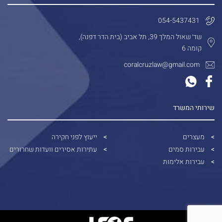
054-5437431
שד׳ שאול המלך 39, תל אביב (בית הדר דפנה),
קומה 6
coralcruzlaw@gmail.com
שירותי המשרד
מעצרים
ייעוץ לפני חקירה
עבירות סמים
עתירות אסירים וועדות שחרורים
עבירות אלימות