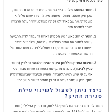
עילות לסגירת תיק פלילי
חוסר אשמה
:
עילה זו היא המשמעותית ביותר עבור החשוד,
שכן תיק שנסגר מחוסר אשמה אינו מותיר רישום פלילי או
משטרתי, ונחשב כאילו לא נפתח מעולם. זוהי העילה הרצויה
ביותר לסגירת תיק.
חוסר ראיות
:
כאשר אין מספיק ראיות להעמדה לדין, התביעה
עשויה לסגור את התיק בעילה זו. עם זאת, עילה זו מותירה
רישום במרשם המשטרתי, דבר שעלול לפגוע בשמו הטוב של
החשוד ובאפשרויותיו בעתיד.
נסיבות העניין בכללותן אינן מתאימות להעמדה לדין (חוסר
עניין לציבור)
:
עילה זו מתקיימת כאשר הרשויות סבורות כי
אף על פי שיש ראיות לעבירה, העניין הציבורי שבהעמדה לדין
נמוך. תיק שנסגר בעילה זו גם כן מותיר רישום משטרתי.
כיצד ניתן לפעול לשינוי עילת
סגירת התיק
?
חשוב להדגיש כי בהתאם לסעיף 64 לחוק סדר הדין הפלילי [נוסח
משולב], תשמ"ב-1982, ניתן להגיש בקשה לשינוי עילת סגירת תיק