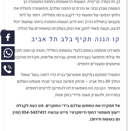
כן, וזו נקודה קריטית. השעות הראשונות בתחנת המשטרה הן
השעות שבהן נבנה או נהרס קו ההגנה שלכם, והמשטרה מנצלת את
הלחץ הנפשי של החשוד כדי לקבע גרסה מפלילה. ויתור על ליווי
מקצועי בתחילת הדרך הוא לרוב הטעות החמורה ביותר שחשוד יכול
לבצע, וקשה מאוד לתקן את הנזק בשלבים המאוחרים של ההליך.
קו הגנה תקיף בלב תל אביב
משרדנו מתמחה באופן בלעדי במשפט הפלילי, ומציג קו הגנה תקיף,
חד ובלתי מתפשר בעבירות סמים, עבירות אלימות, חקירות מורכבות,
שימועים ומעצרים דחופים.
המשרד ממוקם במיקום אסטרטגי בבית הדר דפנה, בשד' שאול
המלך 39 בתל אביב – מרחק פסיעה קצרצר מבתי משפט השלום
והמחוזי. הקרבה הזו מאפשרת לנו להתייצב לדיונים דחופים
במהירות, ולהעניק מענה מיידי בזמן אמת.
אל תפקירו את החופש שלכם בידי החוקרים. פנו כעת לקבלת
ייעוץ משפטי דחוף ודיסקרטי: חייגו עכשיו 054-5437431 (זמין
גם בשעות חירום).