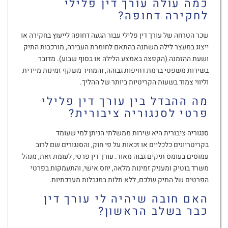
כמה עולה עורך דין פלילי
לחקירה דחופה?
שכר הטרחה של עורך דין פלילי עבור הגעה דחופה לייעוץ בחקירה או
ייצוג במעצר לילה משתנה בהתאם לחומרת העבירה, מורכבות התיק
ושעת ההזמנה (הקפצה באמצע הלילה או בסוף שבוע). מדובר
בשירות משפטי ברמת דחיפות גבוהה, והמחיר משקף זמינות מיידית
וליווי צמוד בשעות הקריטיות ביותר של ההליך.
מה ההבדל בין עורך דין פלילי
פרטי לסנגוריה ציבורית?
סנגוריה ציבורית היא שירות ממשלתי הניתן למי שעומד
בקריטריונים כלכליים או זכאות על פי חוק, והסנגורים שם לרוב
עמוסים בעומס תיקים גבוה מאוד. עורך דין פרטי, לעומת זאת, מנהל
משרד בוטיק ומעניק זמינות מלאה, יחס אישי, והתעמקות בפרטי
הפרטים של התיק שלכם, ללא תלות במגבלות מערכתיות.
האם חובה שיהיה לי עורך דין
כבר בשלב הראשון?