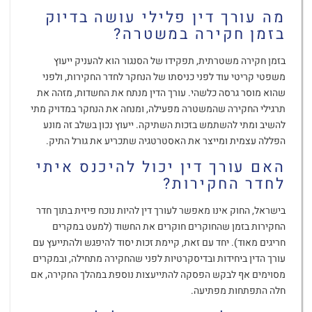
מה עורך דין פלילי עושה בדיוק
בזמן חקירה במשטרה?
בזמן חקירה משטרתית, תפקידו של הסנגור הוא להעניק ייעוץ
משפטי קריטי עוד לפני כניסתו של הנחקר לחדר החקירות, ולפני
שהוא מוסר גרסה כלשהי. עורך הדין מנתח את החשדות, מזהה את
תרגילי החקירה שהמשטרה מפעילה, ומנחה את הנחקר במדויק מתי
להשיב ומתי להשתמש בזכות השתיקה. ייעוץ נכון בשלב זה מונע
הפללה עצמית ומייצר את האסטרטגיה שתכריע את גורל התיק.
האם עורך דין יכול להיכנס איתי
לחדר החקירות?
בישראל, החוק אינו מאפשר לעורך דין להיות נוכח פיזית בתוך חדר
החקירות בזמן שהחוקרים חוקרים את החשוד (למעט במקרים
חריגים מאוד). יחד עם זאת, קיימת זכות יסוד להיפגש ולהתייעץ עם
עורך הדין ביחידות ובדיסקרטיות לפני שהחקירה מתחילה, ובמקרים
מסוימים אף לבקש הפסקה להתייעצות נוספת במהלך החקירה, אם
חלה התפתחות מפתיעה.