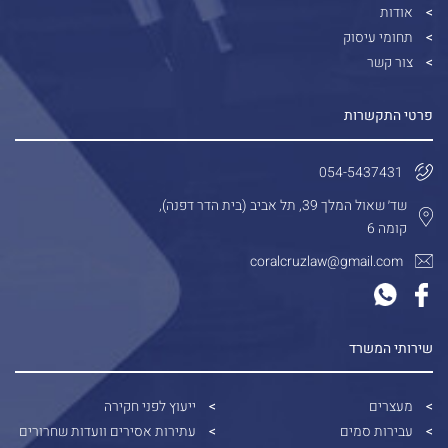
אודות
תחומי עיסוק
צור קשר
פרטי התקשרות
054-5437431
שד׳ שאול המלך 39, תל אביב (בית הדר דפנה),
קומה 6
coralcruzlaw@gmail.com
שירותי המשרד
מעצרים
ייעוץ לפני חקירה
עבירות סמים
עתירות אסירים וועדות שחרורים