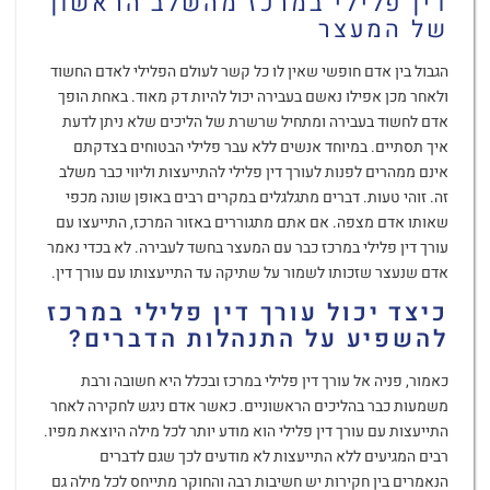
דין פלילי במרכז מהשלב הראשון
של המעצר
הגבול בין אדם חופשי שאין לו כל קשר לעולם הפלילי לאדם החשוד
ולאחר מכן אפילו נאשם בעבירה יכול להיות דק מאוד. באחת הופך
אדם לחשוד בעבירה ומתחיל שרשרת של הליכים שלא ניתן לדעת
איך תסתיים. במיוחד אנשים ללא עבר פלילי הבטוחים בצדקתם
אינם ממהרים לפנות לעורך דין פלילי להתייעצות וליווי כבר משלב
זה. זוהי טעות. דברים מתגלגלים במקרים רבים באופן שונה מכפי
שאותו אדם מצפה. אם אתם מתגוררים באזור המרכז, התייעצו עם
עורך דין פלילי במרכז כבר עם המעצר בחשד לעבירה. לא בכדי נאמר
אדם שנעצר שזכותו לשמור על שתיקה עד התייעצותו עם עורך דין.
כיצד יכול עורך דין פלילי במרכז
להשפיע על התנהלות הדברים?
כאמור, פניה אל עורך דין פלילי במרכז ובכלל היא חשובה ורבת
משמעות כבר בהליכים הראשוניים. כאשר אדם ניגש לחקירה לאחר
התייעצות עם עורך דין פלילי הוא מודע יותר לכל מילה היוצאת מפיו.
רבים המגיעים ללא התייעצות לא מודעים לכך שגם לדברים
הנאמרים בין חקירות יש חשיבות רבה והחוקר מתייחס לכל מילה גם