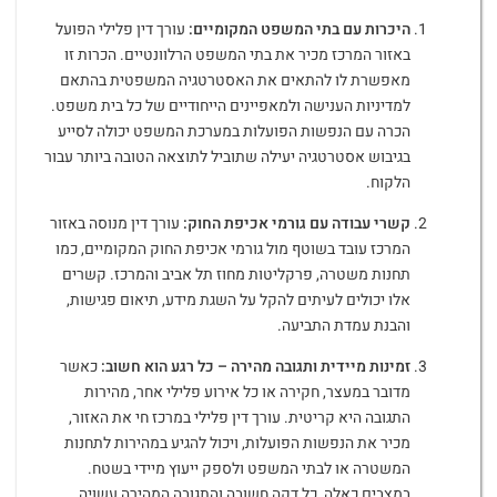
היכרות עם בתי המשפט המקומיים
:
עורך דין פלילי הפועל
באזור המרכז מכיר את בתי המשפט הרלוונטיים. הכרות זו
מאפשרת לו להתאים את האסטרטגיה המשפטית בהתאם
למדיניות הענישה ולמאפיינים הייחודיים של כל בית משפט.
הכרה עם הנפשות הפועלות במערכת המשפט יכולה לסייע
בגיבוש אסטרטגיה יעילה שתוביל לתוצאה הטובה ביותר עבור
הלקוח.
קשרי עבודה עם גורמי אכיפת החוק
:
עורך דין מנוסה באזור
המרכז עובד בשוטף מול גורמי אכיפת החוק המקומיים, כמו
תחנות משטרה, פרקליטות מחוז תל אביב והמרכז. קשרים
אלו יכולים לעיתים להקל על השגת מידע, תיאום פגישות,
והבנת עמדת התביעה.
זמינות מיידית ותגובה מהירה – כל רגע הוא חשוב
:
כאשר
מדובר במעצר, חקירה או כל אירוע פלילי אחר, מהירות
התגובה היא קריטית. עורך דין פלילי במרכז חי את האזור,
מכיר את הנפשות הפועלות, ויכול להגיע במהירות לתחנות
המשטרה או לבתי המשפט ולספק ייעוץ מיידי בשטח.
במצבים כאלה, כל דקה חשובה והתגובה המהירה עשויה