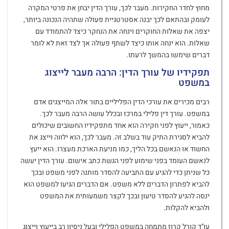
מחוץ לחדר החקירות. מעבר לכך, עורך הדין יבחן את פרטי המקרה
לעומק ובהתאם לכך יבנה אסטרטגיית פעולה שתהיה הנכונה ביותר,
יצפה את שאלות החוקרים וינחה את הנחקר כיצד להתמודד עם
שאלות. הוא ינחה אותו כיצד לשתף פעולה אך לצד זאת לא לומר
דברים שימשו בהמשך לרעתו.
תפקידיו של עורך הדין: הרבה מעבר לייצוג
במשפט
רבים מכירים את עורכי הדין הפליליים בתור אלה המייצגים אדם
במשפט. עורך דין פלילי במרכז ובכלל עושה הרבה מעבר לכך.
כאמור, ייעוץ לפני חקירה הוא אחד מתפקידיו החשובים שיכולים
להביא לסגירת התיק עוד בשלב זה. מעבר לכך, הוא ילווה וייצג את
החשוד או הנאשם בכל הליך, כמו מניעת הארכת מעצרו. הוא ייעץ
לנאשם העומד בפני שימוע לפני הגשת כתב אישום. עורך הדין יעשה
כל שניתן כדי להגיע עם התביעה להסדר מותנה לפני משפט ובכך
להביא לפתרון הדברים ללא משפט. אם הדברים הגיעו למשפט הוא
ינסה להגיע להסדר טיעון ובכך לקצר משמעותית את המשפט
ולהביא להקלות.
עו"ד קורל קרוז מתמחה במשפט הפלילי ובעל ניסיון רב בייעוץ וייצוג