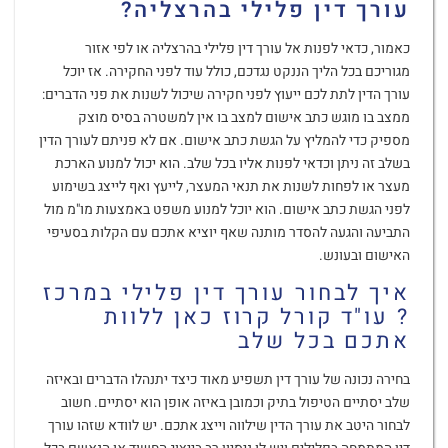
עורך דין פלילי בהרצליה?
כאמור, כדאי לפנות אל עורך דין פלילי בהרצליה או לפי אזור
מגוריכם בכל הליך הננקט נגדכם, כולל עוד לפני החקירה. אז יוכל
עורך הדין לתת לכם ייעוץ לפני חקירה שיכול לשנות את פני הדברים:
ממצב בו מוגש כתב אישום למצב בו אין למשטרה בסיס מוצק
מספיק כדי להמליץ על הגשת כתב אישום. אם לא פניתם לעורך הדין
בשלב זה ניתן וכדאי לפנות אליו בכל שלב. הוא יכול למנוע הארכת
מעצר או לפחות לשנות את תנאי המעצר, לייעץ ואף לייצג בשימוע
לפני הגשת כתב אישום. הוא יוכל למנוע משפט באמצעות מו"מ מול
התביעה והגעה להסדר מותנה שאף יוציא אתכם עם הקלות בסעיפי
האישום ובעונש.
איך לבחור עורך דין פלילי במרכז
? עו"ד קורל קרוז כאן ללוות
אתכם בכל שלב
בחירה נכונה של עורך דין תשפיע מאוד כיצד יתנהלו הדברים ובאיזה
שלב יסתיים הטיפול בתיק וכמובן באיזה אופן הוא יסתיים. חשוב
לבחור היטב את עורך הדין שילווה וייצג אתכם. יש לוודא שזהו עורך