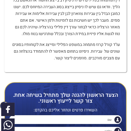
דין המתמחה בפלילים ויש לו ניסיון רב בייצוג החשוד או הנאשם בכל
הליך. וודאו גם שיש לו ניסיון בייצוג בסוג העבירה המיוחס לכם. ישנו
כמובן הבדל בין עבירות צווארון לבן לבין עבירות אלימות או עבירות
סמים. מעבר לכך יש חשיבות גם לזמינות ולפן האישי. אם אתם
מאזור הרצליה כדאי לבחור עורך דין פלילי בהרצליה שיהיה לכם גם
נוח לגשת אליו פיזית במידת הצורך ובכלל שתרגישו בנוח מולו.
עו"ד קורל קרוז מתמחה במשפט הפלילי ומייצג את לקוחותיו בסוגים
שונים של עבירות. ניסיונו בתחום מאפשר לו להתמודד בהצלחה גם
עם מצבים מורכבים. מוזמנים ליצור קשר.
הצעד הראשון להגנה שלך מתחיל בשיחה אחת.
צור קשר לייעוץ ראשוני.
השאירו פרטים ונחזור אליכם בהקדם: