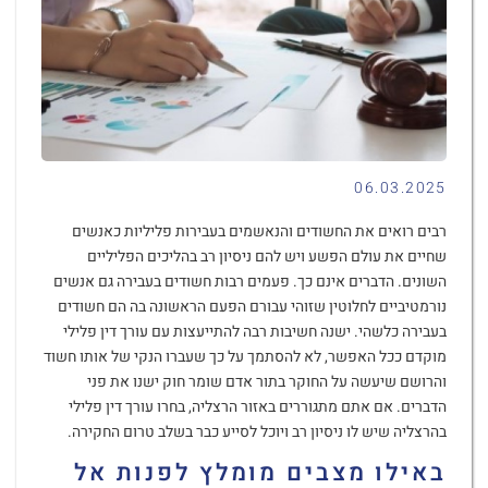
06.03.2025
רבים רואים את החשודים והנאשמים בעבירות פליליות כאנשים
שחיים את עולם הפשע ויש להם ניסיון רב בהליכים הפליליים
השונים. הדברים אינם כך. פעמים רבות חשודים בעבירה גם אנשים
נורמטיביים לחלוטין שזוהי עבורם הפעם הראשונה בה הם חשודים
בעבירה כלשהי. ישנה חשיבות רבה להתייעצות עם עורך דין פלילי
מוקדם ככל האפשר, לא להסתמך על כך שעברו הנקי של אותו חשוד
והרושם שיעשה על החוקר בתור אדם שומר חוק ישנו את פני
הדברים. אם אתם מתגוררים באזור הרצליה, בחרו עורך דין פלילי
בהרצליה שיש לו ניסיון רב ויוכל לסייע כבר בשלב טרום החקירה.
באילו מצבים מומלץ לפנות אל