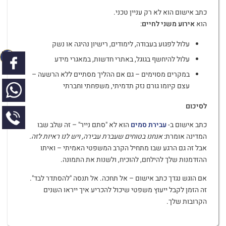
כתב אישום הוא לא רק עניין טכני.
הוא
אירוע משני לחיים
:
עלול לפגוע בעבודה, לימודים, רישיון נהיגה או נשק
עלול להיחשף בגוגל, באתרי חדשות, במאגרי מידע
במקרים מסוימים – גם אם ההליך מסתיים ללא הרשעה –
עצם קיומו גורם נזק תדמיתי, משפחתי וחברתי
לסיכום
כתב אישום ב-
עבירת סמים
הוא לא "סתם נייר" – זה שלב שבו
המדינה אומרת:
אנחנו בטוחים שעברת עבירה, ויש לנו ראיות לזה
.
אבל זה גם הרגע שבו מתחיל הקרב המשפטי האמיתי – ואיתו
ההזדמנות שלך להילחם, להוכיח, ולשנות את התמונה.
אם הוגש נגדך כתב אישום – אל תחכה. אל תנסה "להסתדר לבד".
זה הזמן לקבל ייעוץ משפטי שיכול להכריע איך ייראו השנים
הקרובות שלך.