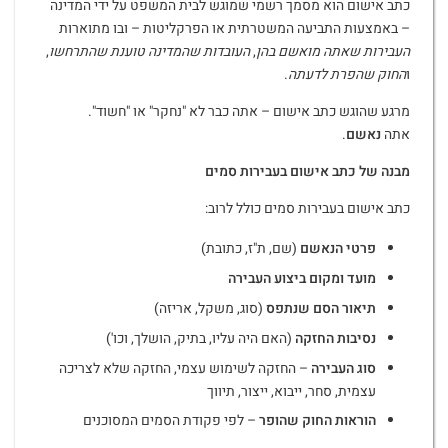
כתב אישום הוא מסמך רשמי שמוגש לבית המשפט על ידי המדינה
– באמצעות התביעה המשטרתית או הפרקליטות – ובו מתוארות
העבירות שאתה מואשם בהן
,
העובדות שהמדינה טוענת שהתרחשו
,
ו
החוק שהפרת לדעתה
.
מרגע שהוגש כתב אישום – אתה כבר לא "נחקר" או "חשוד".
אתה
נאשם
.
מבנה של כתב אישום בעבירות סמים
כתב אישום בעבירות סמים כולל לרוב:
פרטי הנאשם
(שם, ת"ז, כתובת)
מועד ומקום ביצוע העבירה
תיאור הסם שנתפס
(סוג, משקל, אריזה)
נסיבות החזקה
(האם היה עליו, בתיק, הושלך, וכו')
סוג העבירה
– החזקה לשימוש עצמי, החזקה שלא לצריכה
עצמית, סחר, ייבוא, ייצור, תיווך
הוראות החוק שהופר
– לפי פקודת הסמים המסוכנים