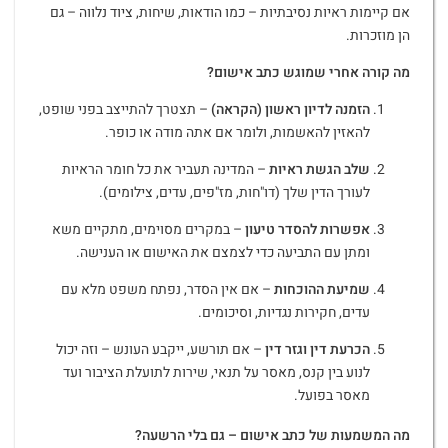
אם קיימות ראיות נסיבתיות – כמו הודאות, שיחות, ציוד נלווה – גם
הן מוזכרות.
מה קורה אחרי שמוגש כתב אישום
?
הזמנה לדיון ראשון (הקראה)
– תצטרך להתייצב בפני שופט,
להאזין להאשמות, ולומר אם אתה מודה או כופר.
שלב הגשת ראיות
– המדינה תעביר את כל חומר הראיות
לעורך הדין שלך (דו"חות, מז"פים, עדים, צילומים).
אפשרות להסדר טיעון
– במקרים מסוימים, מתקיים משא
ומתן עם התביעה כדי לצמצם את האישום או הענישה.
שמיעת ההוכחות
– אם אין הסדר, נפתח משפט מלא עם
עדים, חקירות נגדיות, וסיכומים.
הכרעת דין וגזר דין
– אם תורשע, ייקבע העונש – וזה יכול
לנוע בין קנס, מאסר על תנאי, שירות לתועלת הציבור ועד
מאסר בפועל.
מה המשמעות של כתב אישום – גם בלי הרשעה
?